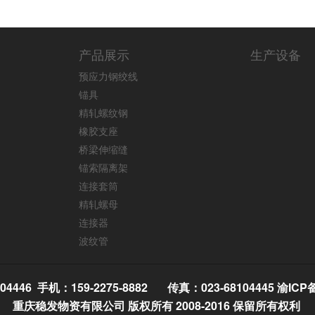
产品展示
生产设备
预应力钢绞线
锚具
精轧螺纹钢
橡胶支座
桥梁伸缩缝
锚索隔离架
连接套筒
精轧螺母
连接器
波纹管
04446 手机：159-2275-8882 传真：023-68104445
渝ICP备
重庆稳发物资有限公司 版权所有 2008-2016 保留所有权利